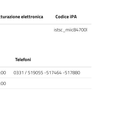
tturazione elettronica
Codice iPA
istsc_miic84700l
Telefoni
:00
0331 / 519055 -517464 -517880
:00