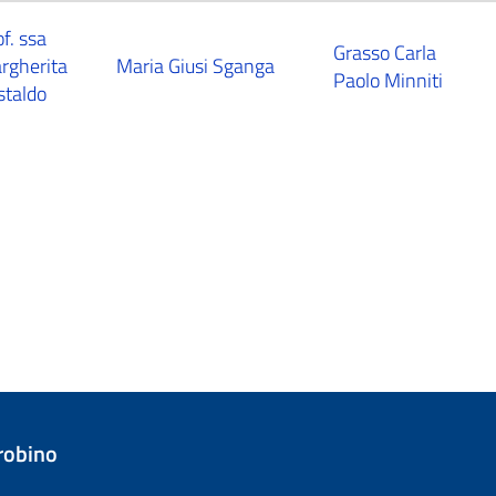
f. ssa
Grasso Carla
rgherita
Maria Giusi Sganga
Paolo Minniti
staldo
trobino