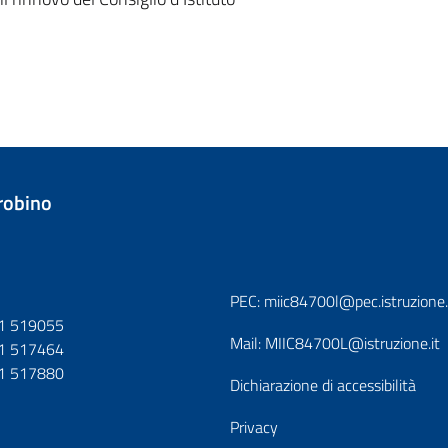
trobino
PEC:
miic84700l@pec.istruzione.
1 519055
Mail:
MIIC84700L@istruzione.it
1 517464
1 517880
Dichiarazione di accessibilità
Privacy