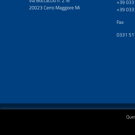
Via Boccaccio n. 2 /e
+39 033
20023 Cerro Maggiore Mi
+39 033
Fax:
0331 51
Amministrazione Trasparente
Albo On Line
Albo S
Ques
Consiglio di Istituto
Area Riservata
Pon
Privac