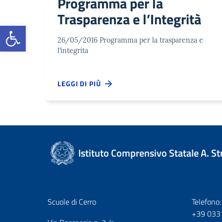
Programma per la
Trasparenza e l’Integrità
Open toolbar
26/05/2016 Programma per la trasparenza e
l’integrita
LEGGI DI PIÙ
Istituto Comprensivo Statale A. S
Scuole di Cerro
Telefono:
+39 033