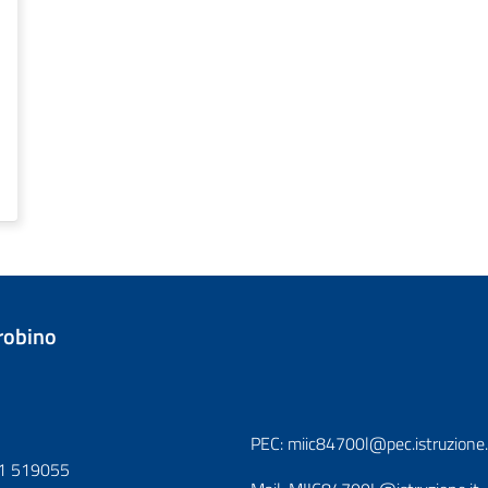
trobino
PEC:
miic84700l@pec.istruzione.
1 519055