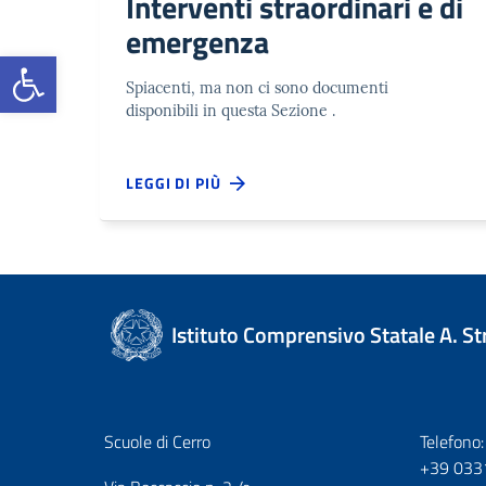
Interventi straordinari e di
emergenza
Open toolbar
Spiacenti, ma non ci sono documenti
disponibili in questa Sezione .
LEGGI DI PIÙ
Istituto Comprensivo Statale A. S
Scuole di Cerro
Telefono:
+39 033