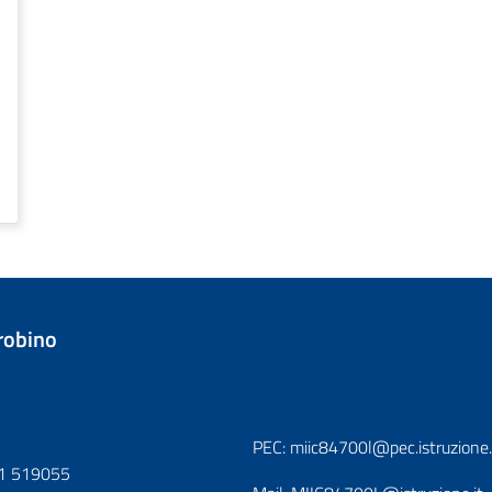
trobino
PEC:
miic84700l@pec.istruzione.
1 519055