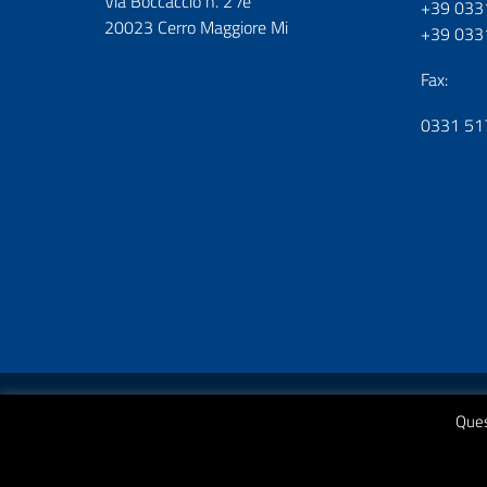
Via Boccaccio n. 2 /e
+39 033
20023 Cerro Maggiore Mi
+39 033
Fax:
0331 51
Amministrazione Trasparente
Albo On Line
Albo S
Ques
Consiglio di Istituto
Area Riservata
Pon
Privac