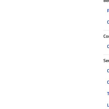
Be
C
Con
C
Ser
C
C
T
L