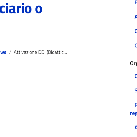
ciario o
A
O
C
ews
Attivazione DDI (Didattica Digitale Integrata) per alunni in condizioni di isolamento fiduciario o assimilabili
Or
O
R
reg
A