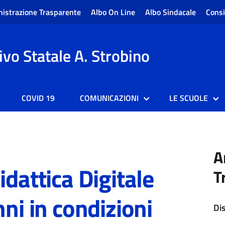
istrazione Trasparente
Albo On Line
Albo Sindacale
Consi
vo Statale A. Strobino
COVID 19
COMUNICAZIONI
LE SCUOLE
A
idattica Digitale
T
nni in condizioni
Di