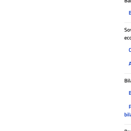
Ban
B
Sov
ec
C
A
Bil
P
bil