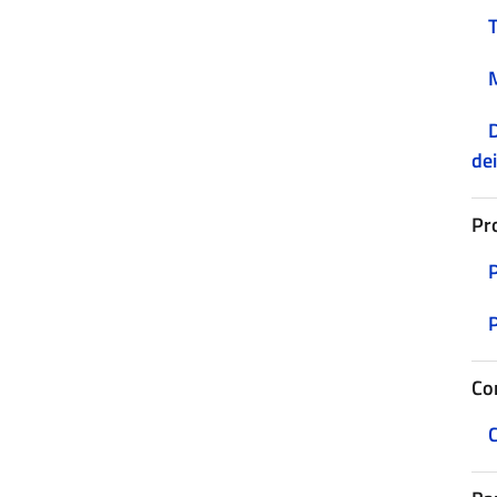
D
dei
Pr
Co
C