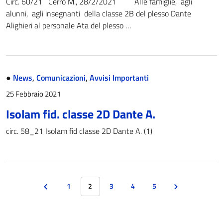
Circ. 60/21 Cerro M., 28/2/2021 Alle famiglie, agli
alunni, agli insegnanti della classe 2B del plesso Dante
Alighieri al personale Ata del plesso …
●
News
,
Comunicazioni
,
Avvisi Importanti
25 Febbraio 2021
Isolam fid. classe 2D Dante A.
circ. 58_21 Isolam fid classe 2D Dante A. (1)
1
2
3
4
5