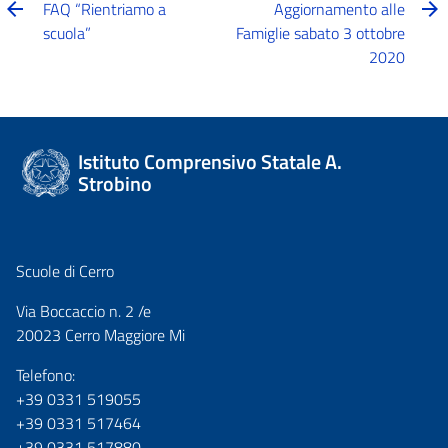
FAQ “Rientriamo a
Aggiornamento alle
scuola”
Famiglie sabato 3 ottobre
2020
Istituto Comprensivo Statale A.
Strobino
Scuole di Cerro
Via Boccaccio n. 2 /e
20023 Cerro Maggiore Mi
Telefono:
+39 0331 519055
+39 0331 517464
+39 0331 517880