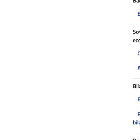
Ban
B
Sov
ec
C
A
Bil
P
bil