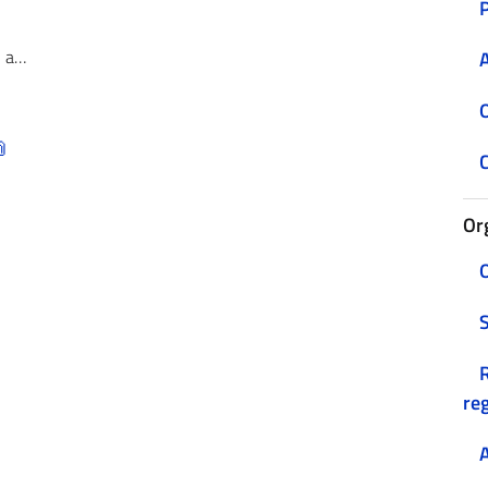
bre
A
O
C
Or
O
R
reg
A