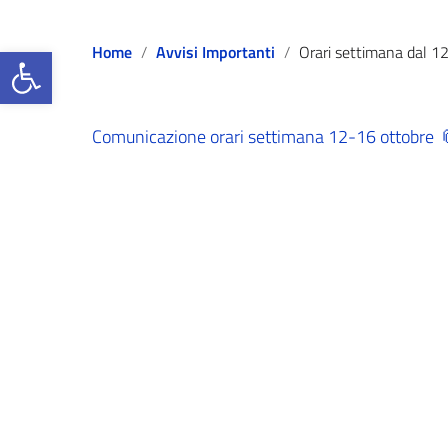
Open toolbar
Home
Avvisi Importanti
Orari settimana dal 12 al 16 Otto
Comunicazione orari settimana 12-16 ottobre