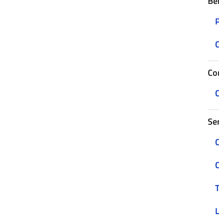
Be
C
Con
C
Ser
C
C
T
L