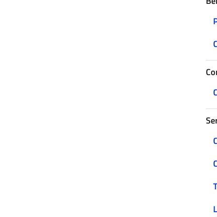
Be
C
Con
C
Ser
C
C
T
L