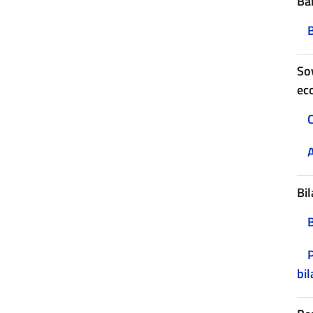
Ban
B
Sov
ec
C
A
Bil
P
bil