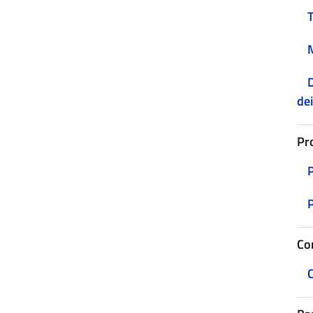
D
dei
Pr
Co
C