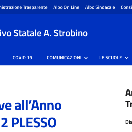
istrazione Trasparente
Albo On Line
Albo Sindacale
Consi
vo Statale A. Strobino
COVID 19
COMUNICAZIONI
LE SCUOLE
A
ive all’Anno
T
22 PLESSO
Di