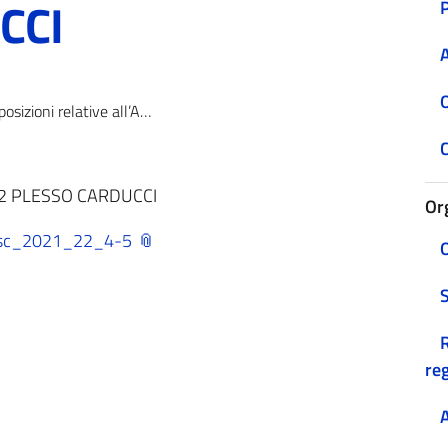
CCI
A
O
ni relative all’Anno Scolastico 2021/22 PLESSO PRIMARIA CARDUCCI
C
1/22 PLESSO CARDUCCI
Or
usc_2021_22_4-5
O
R
reg
A