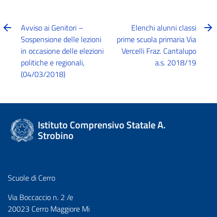
Avviso ai Genitori –
Elenchi alunni classi
Sospensione delle lezioni
prime scuola primaria Via
in occasione delle elezioni
Vercelli Fraz. Cantalupo
politiche e regionali,
a.s. 2018/19
(04/03/2018)
Istituto Comprensivo Statale A.
Strobino
Scuole di Cerro
Via Boccaccio n. 2 /e
20023 Cerro Maggiore Mi