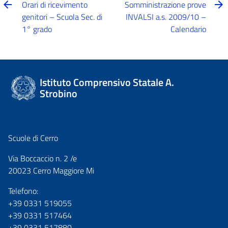
Orari di ricevimento
Somministrazione prove
genitori – Scuola Sec. di
INVALSI a.s. 2009/10 –
1° grado
Calendario
Istituto Comprensivo Statale A.
Strobino
Scuole di Cerro
Via Boccaccio n. 2 /e
20023 Cerro Maggiore Mi
Telefono:
+39 0331 519055
+39 0331 517464
+39 0331 517880