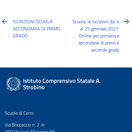
ISCRIZIONI SCUOLA
Scuola, le iscrizioni dal 4
SECONDARIA DI PRIMO
al 25 gennaio 2021.
GRADO
Online per primaria e
secondarie di primo e
secondo grado
Istituto Comprensivo Statale A.
Strobino
Scuole di Cerro
Via Boccaccio n. 2 /e
20023 Cerro Maggiore Mi