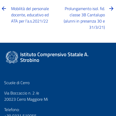
Mobilità del personale
Prolungamento isol. fid.
docente, educativo ed
classe 3B Cantalupo
ATA per l’a.s.2021/22
(alunni in presenza 30 e
31/3/21)
Istituto Comprensivo Statale A.
Strobino
Scuole di Cerro
Via Boccaccio n. 2 /e
20023 Cerro Maggiore Mi
Telefono:
+39 0331 519055