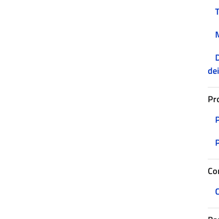
D
dei
Pr
Co
C