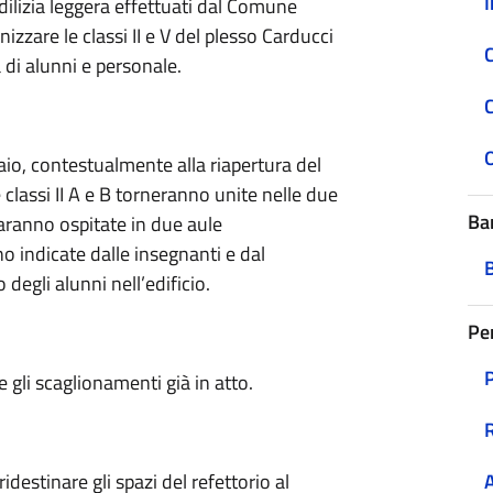
I
edilizia leggera effettuati dal Comune
nizzare le classi II e V del plesso Carducci
C
 di alunni e personale.
aio, contestualmente alla riapertura del
 classi II A e B torneranno unite nelle due
Ba
 saranno ospitate in due aule
o indicate dalle insegnanti e dal
degli alunni nell’edificio.
Pe
 gli scaglionamenti già in atto.
ridestinare gli spazi del refettorio al