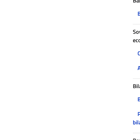
Ban
B
Sov
ec
C
A
Bil
P
bil