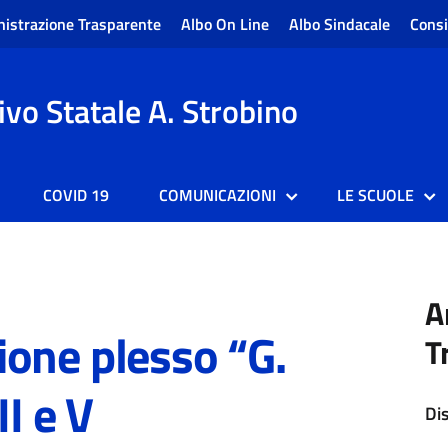
istrazione Trasparente
Albo On Line
Albo Sindacale
Consi
vo Statale A. Strobino
COVID 19
COMUNICAZIONI
LE SCUOLE
A
one plesso “G.
T
II e V
Di