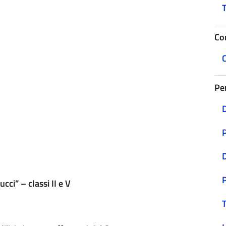
T
Co
C
Pe
D
P
ci” – classi II e V
T