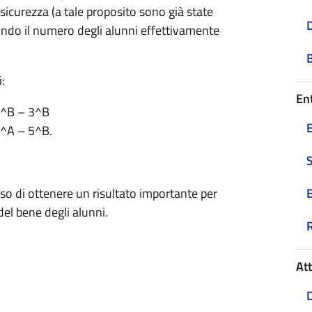
sicurezza (a tale proposito sono già state
D
ndo il numero degli alunni effettivamente
:
Ent
2^B – 3^B
E
– 5^A – 5^B.
sso di ottenere un risultato importante per
E
del bene degli alunni.
At
D