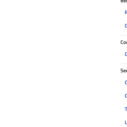
Be
C
Con
C
Ser
C
C
T
L