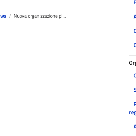
ews
Nuova organizzazione plesso “G. Carducci” – classi II e V
A
O
C
Or
O
R
reg
A