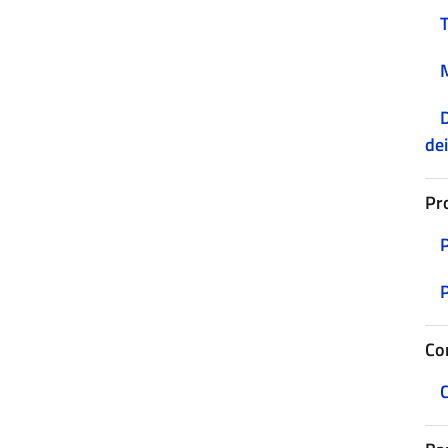
D
dei
Pr
Co
C