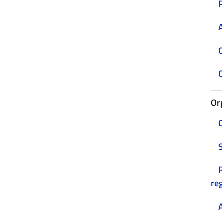
A
O
C
Or
O
R
reg
A