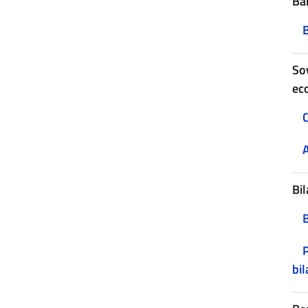
Ban
B
Sov
ec
C
A
Bil
P
bil