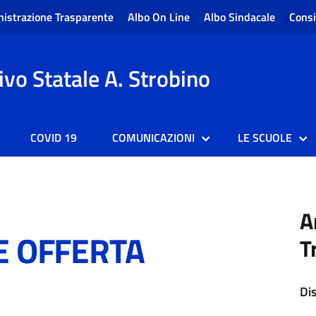
istrazione Trasparente
Albo On Line
Albo Sindacale
Consi
vo Statale A. Strobino
COVID 19
COMUNICAZIONI
LE SCUOLE
A
E OFFERTA
T
Di