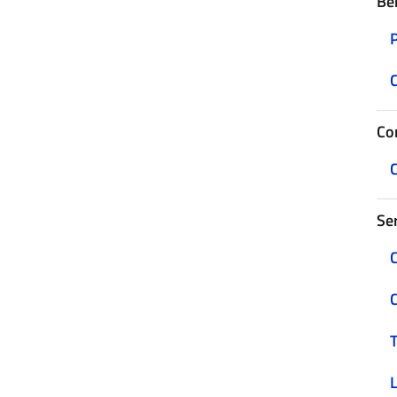
Be
C
Con
C
Ser
C
C
T
L