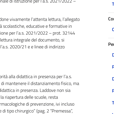
onale di istruzione per l’a.s. 2021/2022 –
T
Co
ne vivamente l’attenta lettura, l’allegato
à scolastiche, educative e formative in
C
ruzione per l’a.s. 2021/2022 – prot. 32144
ettura integrale del documento, si
Pe
’a.s. 2020/21 e e linee di indirizzo
D
P
ità alla didattica in presenza per l’a.s.
di mantenere il distanziamento fisico, ma
didattica in presenza. Laddove non sia
la riapertura delle scuole, resta
T
macologiche di prevenzione, ivi incluso
e di tipo chirurgico” (pag. 2 “Premessa”,