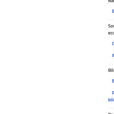
Ban
B
Sov
ec
C
A
Bil
P
bil