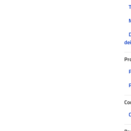
D
dei
Pr
Co
C