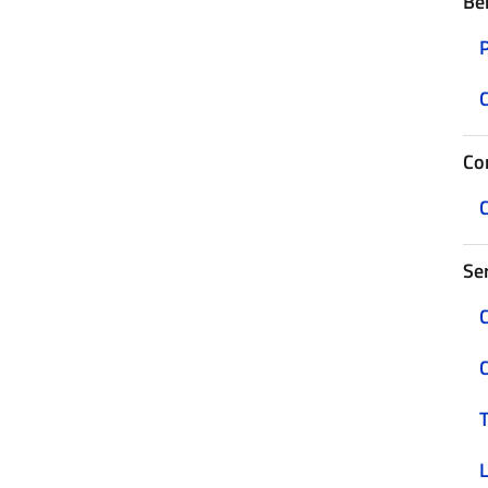
Be
C
Con
C
Ser
C
C
T
L