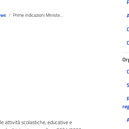
ews
Prime indicazioni Ministero Istruzione rientro 2021/22
A
O
C
Or
O
R
reg
A
e attività scolastiche, educative e