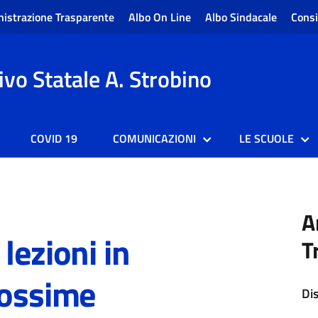
istrazione Trasparente
Albo On Line
Albo Sindacale
Consi
vo Statale A. Strobino
COVID 19
COMUNICAZIONI
LE SCUOLE
A
lezioni in
T
rossime
Di