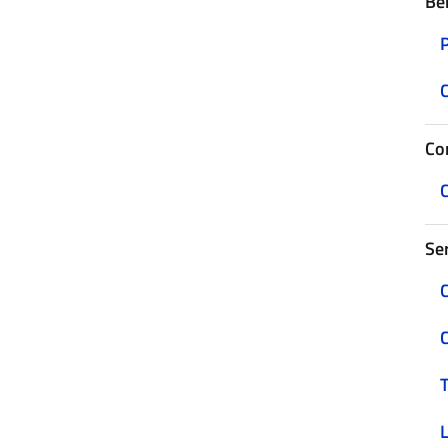
Be
C
Con
C
Ser
C
C
T
L