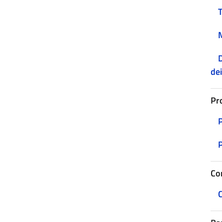
D
dei
Pr
Co
C