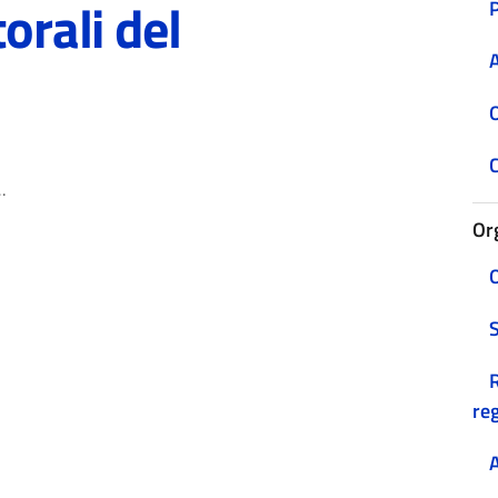
orali del
A
O
C
Or
O
R
reg
A