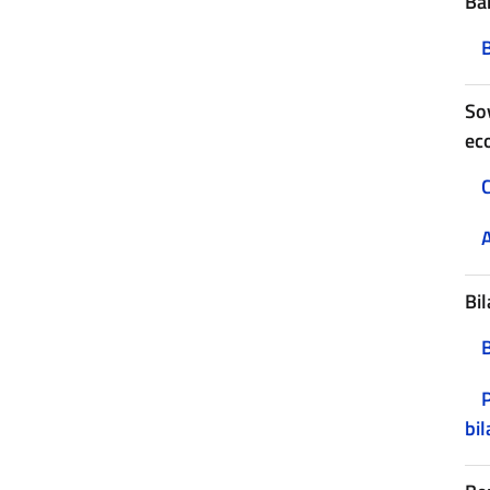
Ban
B
Sov
ec
C
A
Bil
P
bil