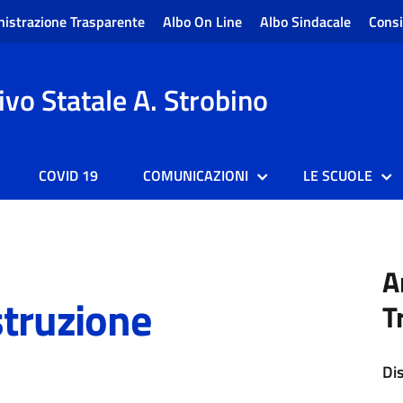
istrazione Trasparente
Albo On Line
Albo Sindacale
Consi
vo Statale A. Strobino
COVID 19
COMUNICAZIONI
LE SCUOLE
A
struzione
T
Di