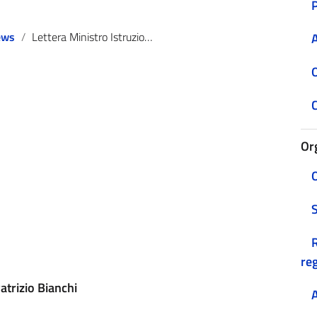
ews
Lettera Ministro Istruzione Patrizio Bianchi
A
O
C
Or
O
R
reg
Patrizio Bianchi
A