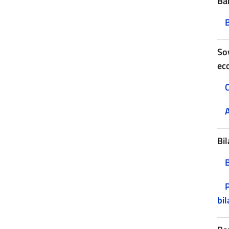
Ban
B
Sov
ec
C
A
Bil
P
bil