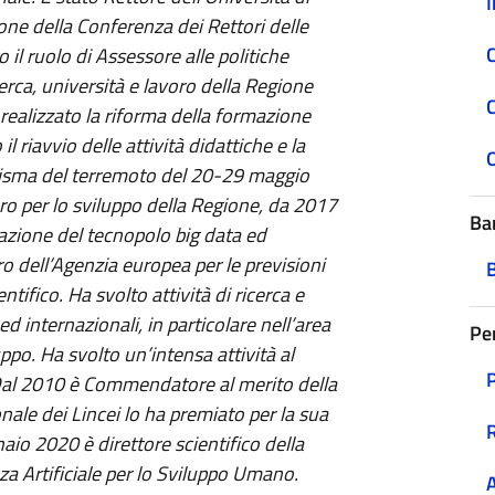
I
one della Conferenza dei Rettori delle
C
il ruolo di Assessore alle politiche
erca, università e lavoro della Regione
ealizzato la riforma della formazione
 riavvio delle attività didattiche e la
l sisma del terremoto del 20-29 maggio
oro per lo sviluppo della Regione, da 2017
Ba
ivazione del tecnopolo big data ed
tro dell’Agenzia europea per le previsioni
ifico. Ha svolto attività di ricerca e
d internazionali, in particolare nell’area
Pe
luppo. Ha svolto un’intensa attività al
. Dal 2010 è Commendatore al merito della
nale dei Lincei lo ha premiato per la sua
nnaio 2020 è direttore scientifico della
za Artificiale per lo Sviluppo Umano.