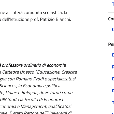
T
ne all’intera comunità scolastica, la
Co
 dell’Istruzione prof. Patrizio Bianchi.
C
Pe
D
 è professore ordinario di economia
P
ella Cattedra Unesco “Educazione, Crescita
logna con Romano Prodi e specializzatosi
Sciences, in Economia e politica
ento, Udine e Bologna, dove tornò come
1998 fondò la Facoltà di Economia
T
 Economia e Management, qualificatosi
ale. È stato Rettore dell’Università di