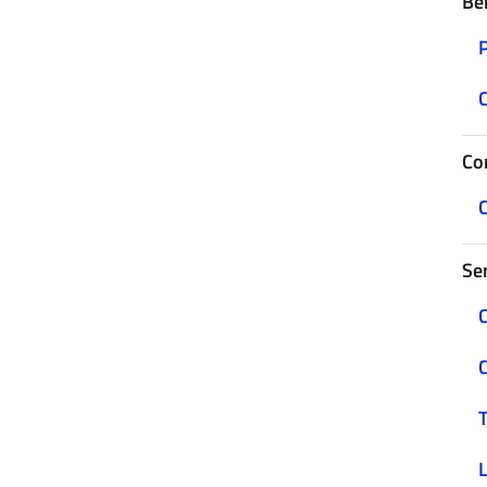
Be
C
Con
C
Ser
C
C
T
L