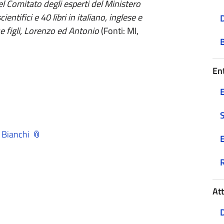
el Comitato degli esperti del Ministero
ientifici e 40 libri in italiano, inglese e
D
e figli, Lorenzo ed Antonio
(Fonti: MI,
Ent
E
o Bianchi
E
At
D