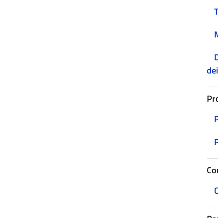
D
dei
Pr
Co
C