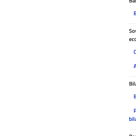
Ban
B
Sov
ec
C
A
Bil
P
bil