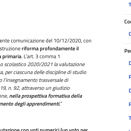
T
Co
C
edente comunicazione del 10/12/2020, con
Istruzione
riforma profondamente il
Pe
a primaria
. L’art. 3 comma 1
D
no scolastico 2020/2021 la valutazione
, per ciascuna delle discipline di studio
P
so l’insegnamento trasversale di
19, n. 92, attraverso un giudizio
ione,
nella prospettiva formativa della
ramento degli apprendimenti
.
”
T
lutazione con voti numerici (un voto per