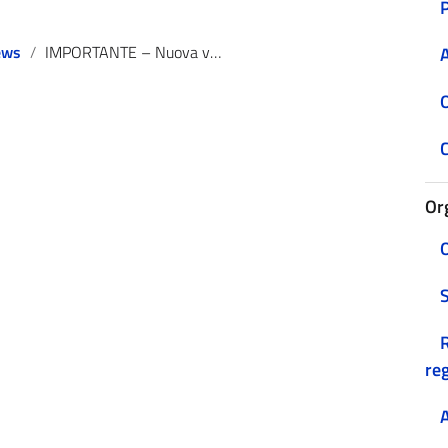
ews
IMPORTANTE – Nuova valutazione scuole primarie
A
O
C
Or
O
R
reg
A