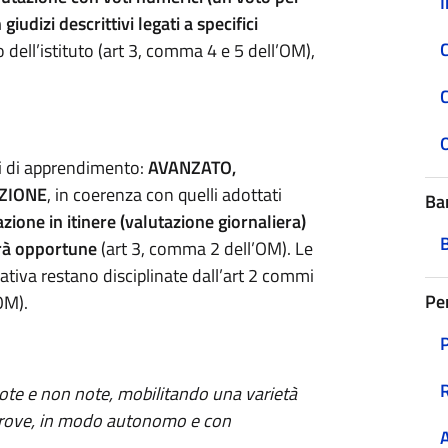
I
iudizi descrittivi legati a specifici
C
lo dell’istituto (art 3, comma 4 e 5 dell’OM),
elli di apprendimento:
AVANZATO,
IZIONE
, in coerenza con quelli adottati
Ba
zione in itinere (valutazione giornaliera)
rrà opportune
(art 3, comma 2 dell’OM). Le
nativa restano disciplinate dall’art 2 commi
Pe
OM).
note e non note, mobilitando una varietà
 altrove, in modo autonomo e con