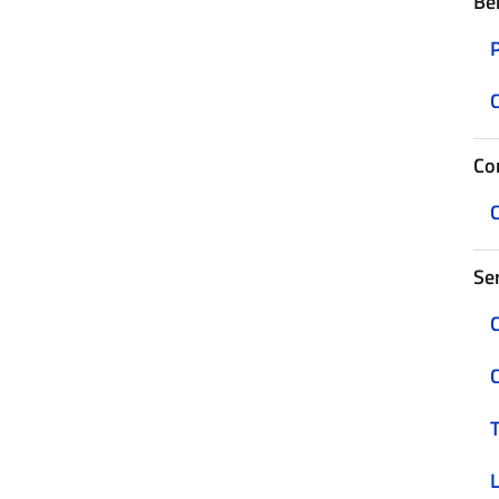
Be
C
Con
C
Ser
C
C
T
L