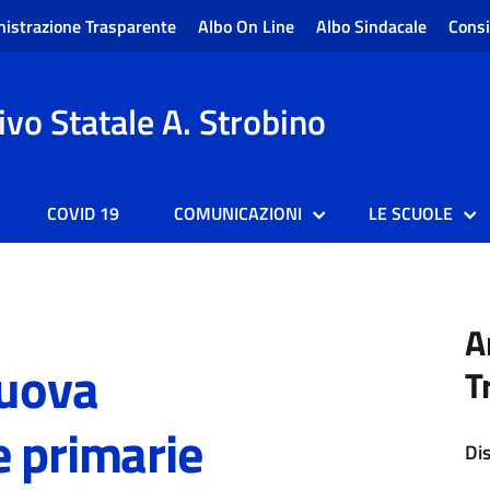
istrazione Trasparente
Albo On Line
Albo Sindacale
Consi
vo Statale A. Strobino
COVID 19
COMUNICAZIONI
LE SCUOLE
A
uova
T
e primarie
Di