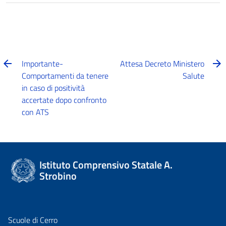
Importante-
Attesa Decreto Ministero
Comportamenti da tenere
Salute
in caso di positività
accertate dopo confronto
con ATS
Istituto Comprensivo Statale A.
Strobino
Scuole di Cerro