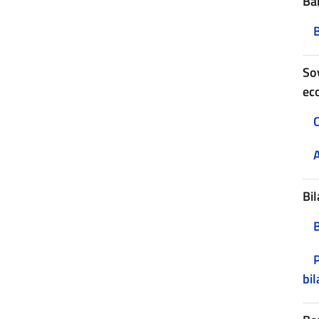
Ban
B
Sov
ec
C
A
Bil
P
bil