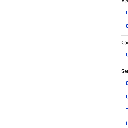
Be
C
Con
C
Ser
C
C
T
L