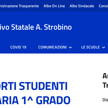
istrazione Trasparente
Albo On Line
Albo Sindacale
Consi
vo Statale A. Strobino
COVID 19
COMUNICAZIONI
LE SCUOLE
A
RTI STUDENTI
T
RIA 1^ GRADO
Di