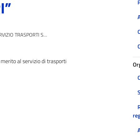
I”
A
O
TRASPORTI STUDENTI SCUOLA SECONDARIA 1^ GRADO “DANTE ALIGHIERI”
C
erito al servizio di trasporti
Or
O
R
reg
A