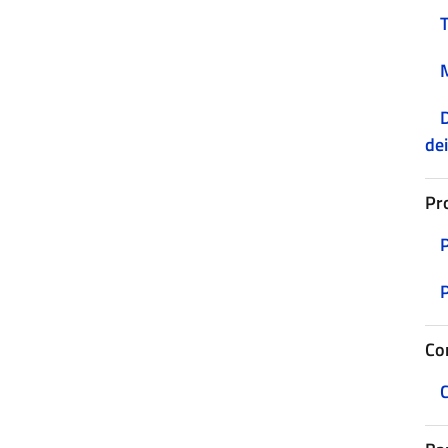
D
dei
Pr
Co
C